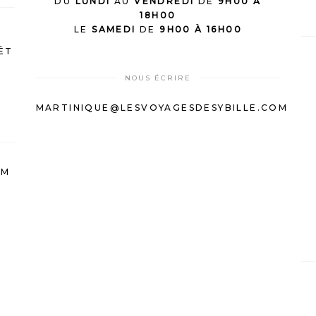
DU
LUNDI
AU
VENDREDI
DE
9H00 À
18H00
LE
SAMEDI
DE
9H00 À 16H00
ÊT
NOUS ÉCRIRE
MARTINIQUE@LESVOYAGESDESYBILLE.COM
OM